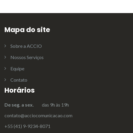
Mapa do site
Sobre a ACCIO
Nossos Serviços
Equipe
Contato
Horários
De seg. a sex.
das 9h às 19h
contato@acciocomunicacao.com
+55 (41) 9-9234-8071