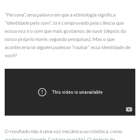
“Persona”, uma palavra em que a etimologia significa
“identidade pelo som”. Já é comprovado pela ciência que
nossa voz é o som que mais gostamos de ouvir (depois do
nosso próprio nome, segundo pesquisas). Mas o que
aconteceria se alguém pudesse “roubar” essa identidade de
você?
O resultado não é uma voz mecânica ou robótica, como
ouvimos no Google, Cortana ou na Siri. O anúncio do