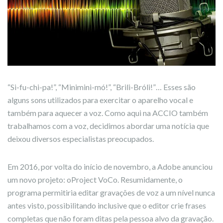
“Si-fu-chi-pa!”, “Minimini-mó!”, “Brili-Bróli!”… Esses são
alguns sons utilizados para exercitar o aparelho vocal e
também para aquecer a voz. Como aqui na ACCIO também
trabalhamos com a voz, decidimos abordar uma notícia que
deixou diversos especialistas preocupados.
Em 2016, por volta do início de novembro, a Adobe anunciou
um novo projeto: oProject VoCo. Resumidamente, o
programa permitiria editar gravações de voz a um nível nunca
antes visto, possibilitando inclusive que o editor crie frases
completas que não foram ditas pela pessoa alvo da gravação.