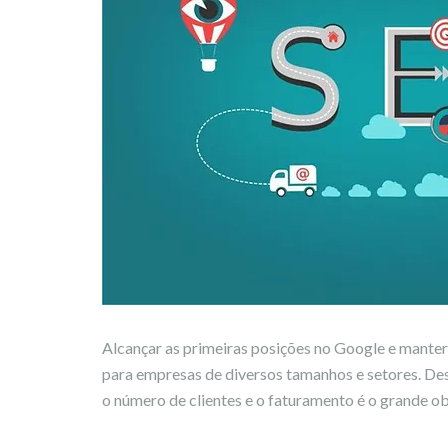
Alcançar as primeiras posições no Google
e
manter
para empresas de diversos tamanhos e setores. De
o número de clientes e o faturamento é o grande ob