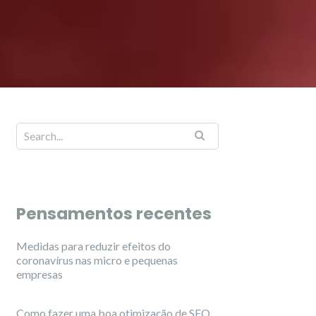
Pensamentos recentes
Medidas para reduzir efeitos do
coronavírus nas micro e pequenas
empresas
Como fazer uma boa otimização de SEO