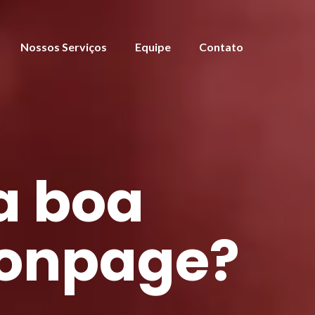
Nossos Serviços
Equipe
Contato
a boa
 onpage?