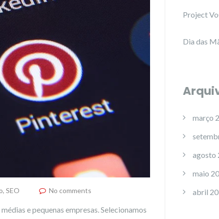
Project Vo
Dia das Mã
Arqui
março 
setemb
agosto
maio 2
o
,
SEO
No comments
abril 2
, médias e pequenas empresas. Selecionamos