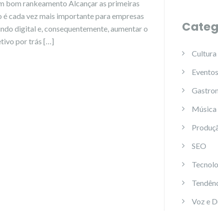
um bom rankeamento Alcançar as primeiras
 é cada vez mais importante para empresas
Categ
undo digital e, consequentemente, aumentar o
tivo por trás […]
Cultura
Evento
Gastro
Música
Produç
SEO
Tecnolo
Tendênc
Voz e 