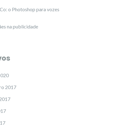
Co: o Photoshop para vozes
es na publicidade
vos
2020
ro 2017
 2017
017
017