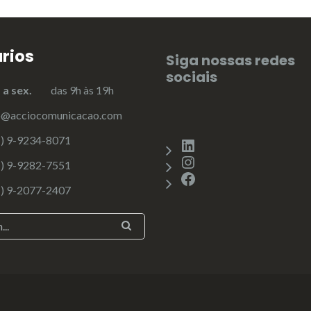
rios
Siga nossas redes
sociais
g. a sex.
das 9h às 19h
o@acciocomunicacao.com
1) 9-9234-8071
LinkedIn
1) 9-9282-7551
Instagram
Facebook
1) 9-2077-2407