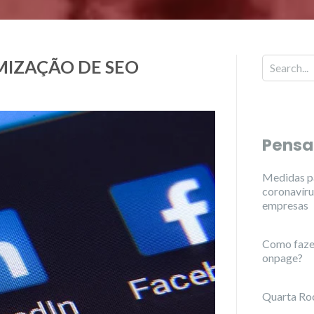
MIZAÇÃO DE SEO
Pensa
Medidas pa
coronavíru
empresas
Como faze
onpage?
Quarta Roc