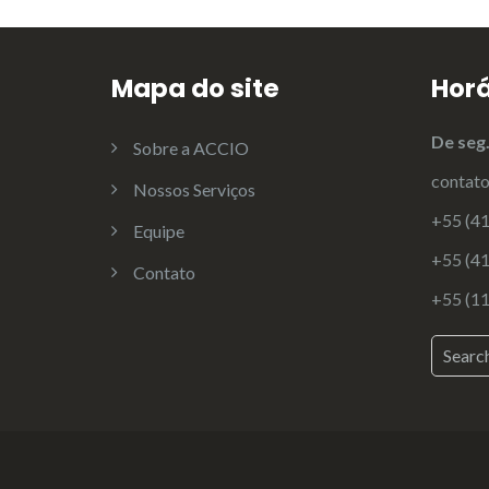
Mapa do site
Horá
De se
Sobre a ACCIO
contat
Nossos Serviços
+55 (4
Equipe
+55 (4
Contato
+55 (1