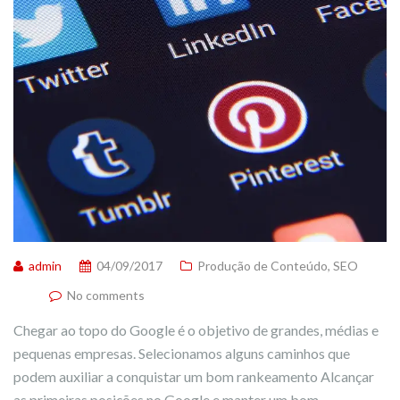
admin
04/09/2017
Produção de Conteúdo
,
SEO
No comments
Chegar ao topo do Google é o objetivo de grandes, médias e
pequenas empresas. Selecionamos alguns caminhos que
podem auxiliar a conquistar um bom rankeamento Alcançar
as primeiras posições no Google e manter um bom